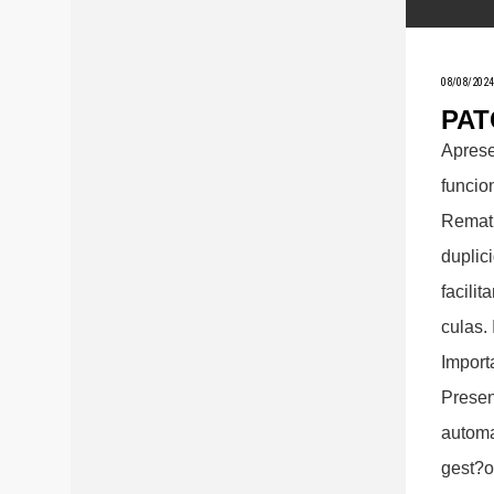
08/08/2024
PAT
Apres
funcio
Rematr
duplic
facili
culas.
Import
Presen
automa
gest?o