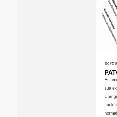
22/08/2024
PAT
Estam
sua ex
Corrig
tracki
normal