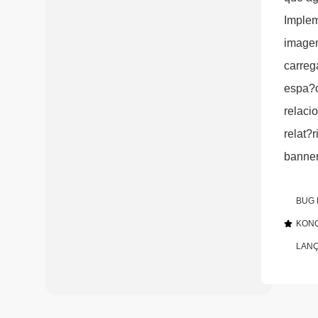
Implem
image
carreg
espa?o
relaci
relat?
banner
BUG 
KON
LAN