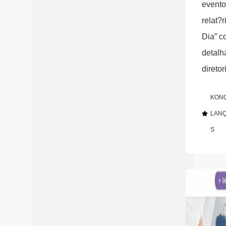
evento
relat?r
Dia” 
detalh
diretor
KON
LAN
S