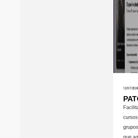
12/07/2024
PAT
Facili
cursos,
grupos
que ag