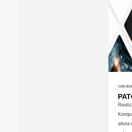
13/09/2024
PAT
Realiz
Konque
altura 