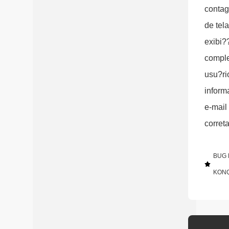
contag
de tel
exibi?
comple
usu?ri
inform
e-mail
corret
BUG 
KON