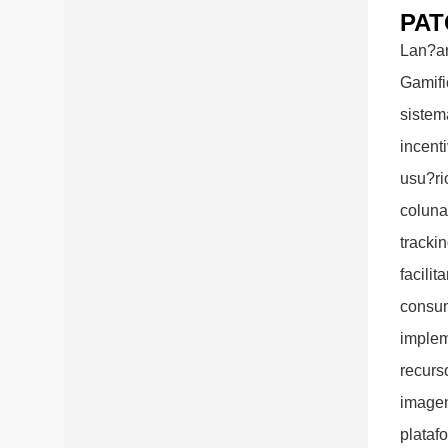
PAT
Lan?a
Gamifi
sistem
incent
usu?ri
coluna
tracki
facilit
consum
imple
recurs
imagen
plataf