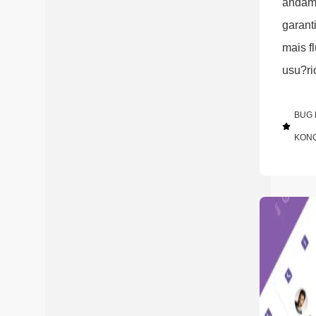
andam
garant
mais fl
usu?ri
BUG 
KON