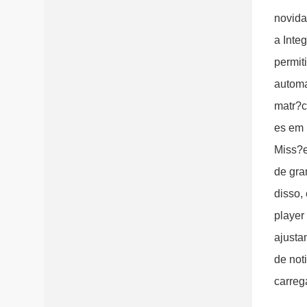
novida
a Inte
permit
automa
matr?c
es em 
Miss?e
de gra
disso,
player
ajusta
de not
carreg