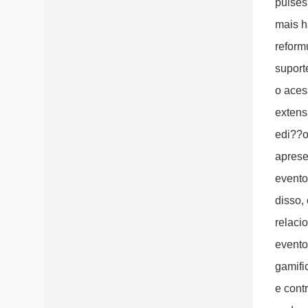
pulses
mais h
reform
suporte
o aces
extens
edi??o
aprese
evento
disso,
relaci
evento
gamifi
e cont