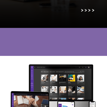
>
>
>
>