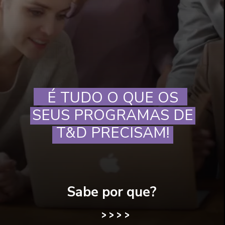
É TUDO O QUE OS
SEUS PROGRAMAS DE
T&D PRECISAM!
Sabe por que?
>
>
>
>