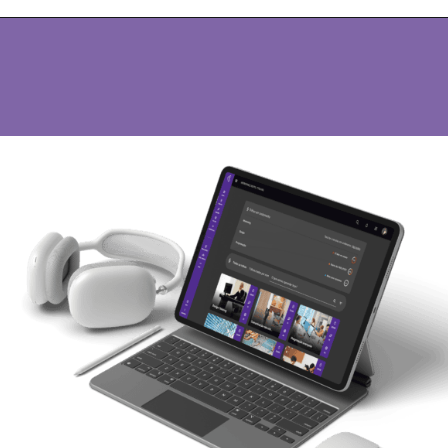
Opening
https://keeps.com.br/quais-as-principais-diferencas-entre-lxp-e-lms/