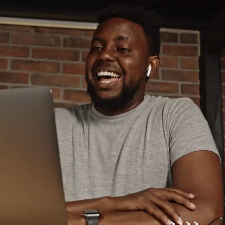
>
>
>
>