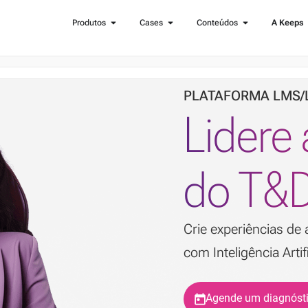
Produtos
Cases
Conteúdos
A Keeps
PLATAFORMA LMS/
Lidere
do T&D
Crie experiências d
com Inteligência Artif
Agende um diagnóst