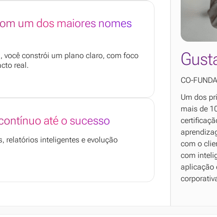
 com um dos maiores nomes
Gusta
 você constrói um plano claro, com foco
cto real.
CO-FUNDA
Um dos pri
mais de 10
ontínuo até o sucesso
certificaç
aprendizag
 relatórios inteligentes e evolução
com o clie
com inteli
aplicação 
corporativ