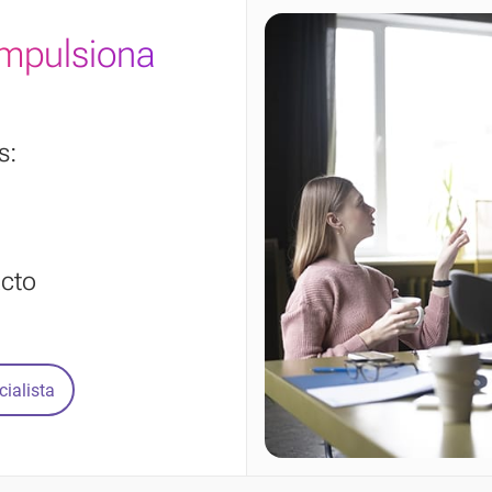
impulsiona
s:
acto
ialista