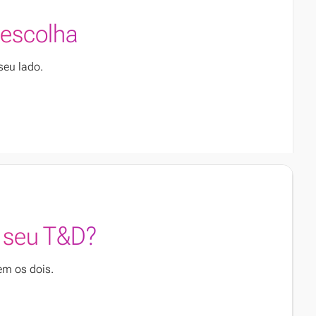
escolha
seu lado.
o seu T&D?
em os dois.