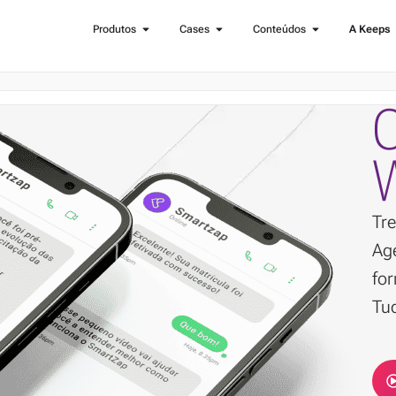
Produtos
Cases
Conteúdos
A Keeps
Tr
Ag
for
Tu