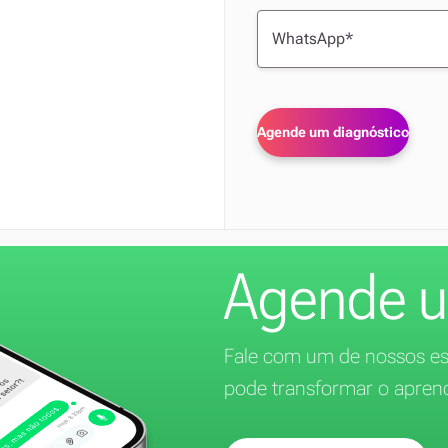
Agende u
Fale com um de nossos esp
pode transformar o apren