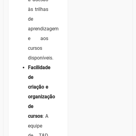
às trilhas
de
aprendizagem
e aos
cursos
disponíveis.
Facilidade
de
criação e
organização
de
cursos
: A
equipe
de T&D