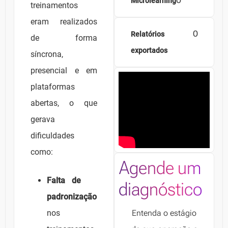
0
Microlearning
treinamentos
eram realizados
0
Relatórios
de forma
exportados
síncrona,
presencial e em
plataformas
abertas, o que
gerava
dificuldades
como:
Agende um
Falta de
diagnóstico
padronização
nos
Entenda o estágio