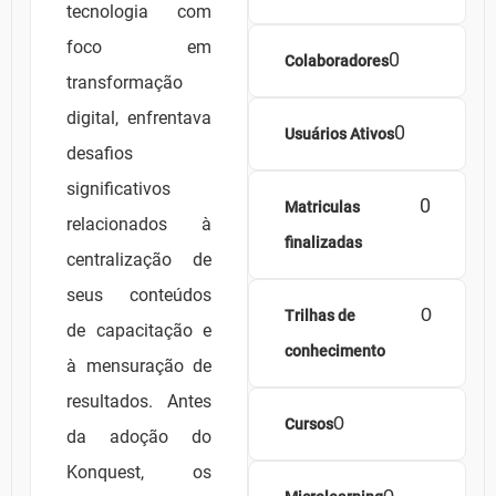
tecnologia com
foco em
0
Colaboradores
transformação
digital, enfrentava
0
Usuários Ativos
desafios
significativos
0
Matriculas
relacionados à
finalizadas
centralização de
seus conteúdos
0
Trilhas de
de capacitação e
conhecimento
à mensuração de
resultados. Antes
0
Cursos
da adoção do
Konquest, os