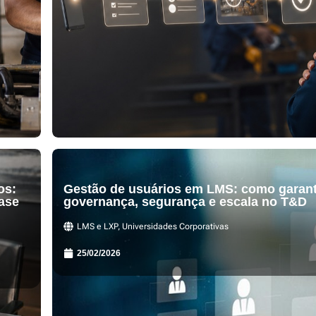
os:
Gestão de usuários em LMS: como garant
ase
governança, segurança e escala no T&D
LMS e LXP
,
Universidades Corporativas
25/02/2026