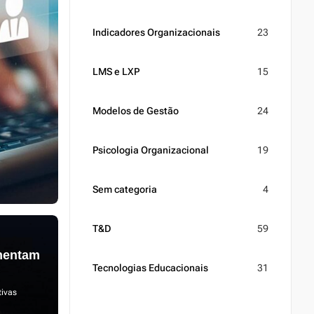
Indicadores Organizacionais
23
LMS e LXP
15
Modelos de Gestão
24
Psicologia Organizacional
19
Sem categoria
4
T&D
59
mentam
Tecnologias Educacionais
31
tivas