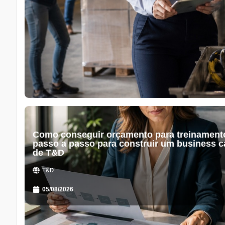
Como conseguir orçamento para treinament
passo a passo para construir um business c
de T&D
T&D
05/08/2026