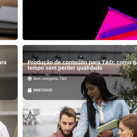
ara
Produção de conteúdo para T&D: como g
tempo sem perder qualidade
Sem categoria
,
T&D
08/07/2025