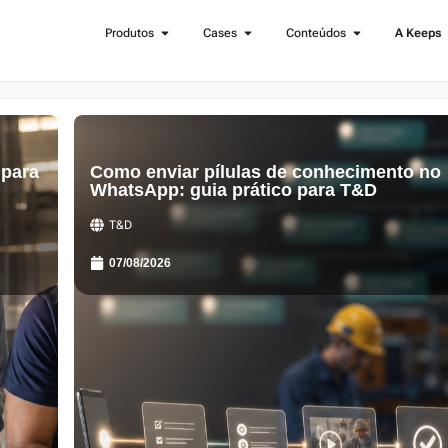
Produtos
Cases
Conteúdos
A Keeps
 para
Como enviar pílulas de conhecimento no
WhatsApp: guia prático para T&D
T&D
07/08/2026