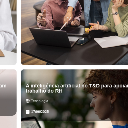
jam
A inteligência artificial no T&D para apoia
trabalho do RH
Tecnologia
17/06/2025