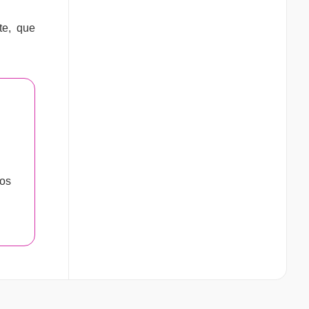
te, que
nos