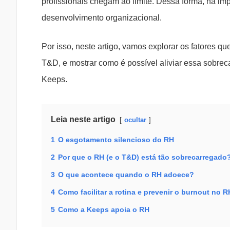
profissionais chegam ao limite. Dessa forma, há 
desenvolvimento organizacional.
Por isso, neste artigo, vamos explorar os fatores q
T&D, e mostrar como é possível aliviar essa sobreca
Keeps.
Leia neste artigo
ocultar
1
O esgotamento silencioso do RH
2
Por que o RH (e o T&D) está tão sobrecarregado
3
O que acontece quando o RH adoece?
4
Como facilitar a rotina e prevenir o burnout no 
5
Como a Keeps apoia o RH