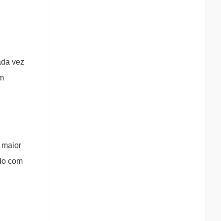
ada vez
om
 maior
ndo com