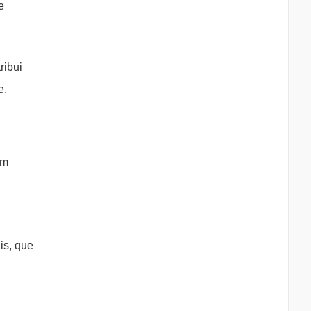
e
ribui
e.
om
is, que