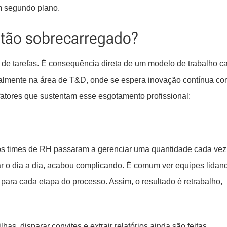
em segundo plano.
á tão sobrecarregado?
de tarefas. É consequência direta de um modelo de trabalho c
cialmente na área de T&D, onde se espera inovação contínua c
 fatores que sustentam esse esgotamento profissional:
os times de RH passaram a gerenciar uma quantidade cada vez
tar o dia a dia, acabou complicando. É comum ver equipes lida
ara cada etapa do processo. Assim, o resultado é retrabalho,
has, disparar convites e extrair relatórios ainda são feitas