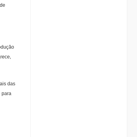
 de
rodução
rece,
ais das
o para