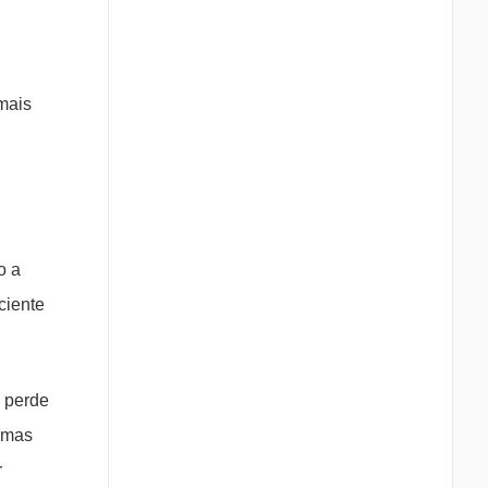
mais
o a
ciente
 perde
ramas
r