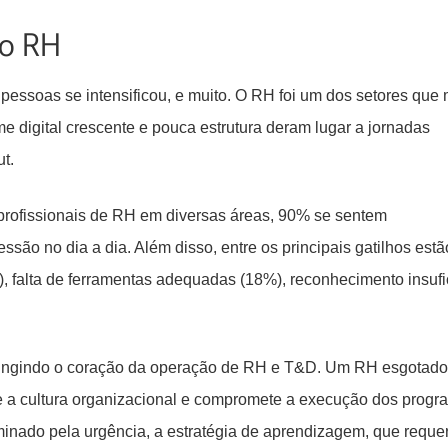
do RH
essoas se intensificou, e muito. O RH foi um dos setores que 
e digital crescente e pouca estrutura deram lugar a jornadas
t.
rofissionais de RH em diversas áreas, 90% se sentem
ssão no dia a dia. Além disso, entre os principais gatilhos estã
, falta de ferramentas adequadas (18%), reconhecimento insufi
atingindo o coração da operação de RH e T&D. Um RH esgotado
e a cultura organizacional e compromete a execução dos prog
inado pela urgência, a estratégia de aprendizagem, que reque