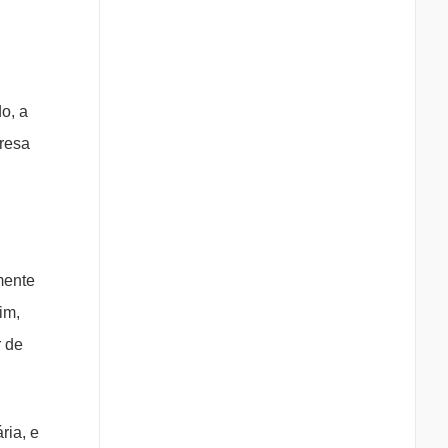
o, a
presa
mente
im,
r de
ria, e