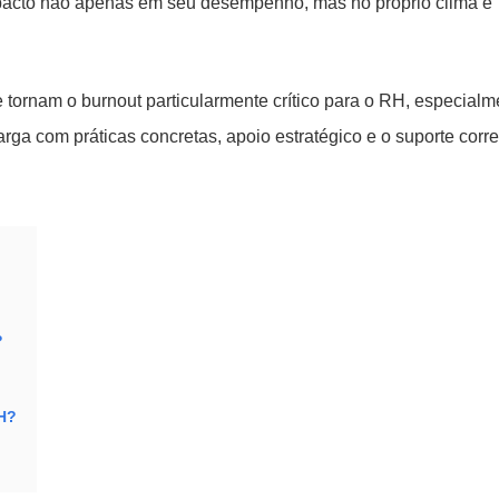
impacto não apenas em seu desempenho, mas no próprio clima e
ue tornam o burnout particularmente crítico para o RH, especial
rga com práticas concretas, apoio estratégico e o suporte corre
?
RH?