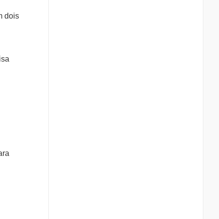
m dois
isa
ara