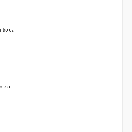
ntro da
o e o