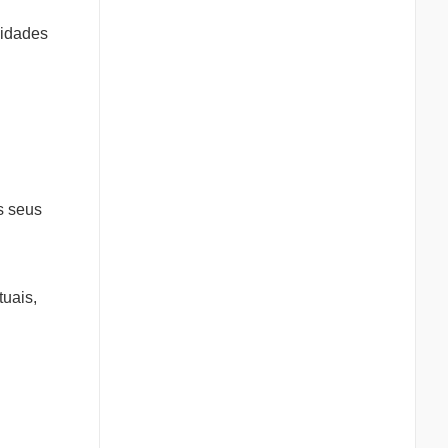
lidades
s seus
uais,