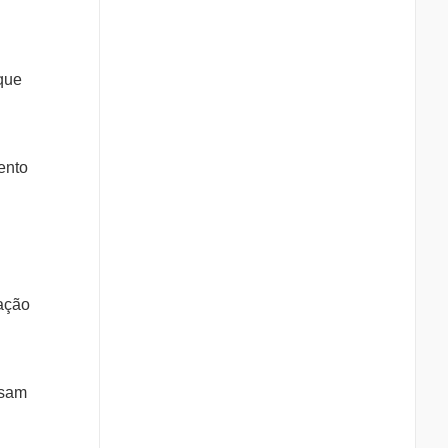
 que
ento
ração
isam