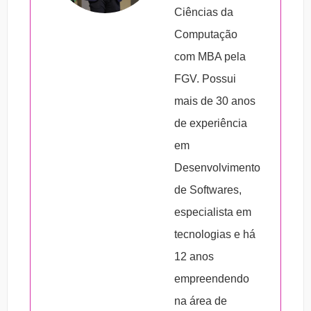
– quantos usuários acessarão;
treinamentos corporativos.
Ciências da
– quais tipos de estratégias educacionais;
Computação
– quais os tipos de materiais que serão
com MBA pela
disponibilizados;
FGV. Possui
– a possibilidade de integração da
mais de 30 anos
plataforma com outras tecnologias já
de experiência
adotadas pela empresa;
em
– tipos de relatórios de desempenho
Desenvolvimento
disponíveis podem ser aspectos importantes
de Softwares,
a serem considerados no momento da
especialista em
escolha.
tecnologias e há
12 anos
empreendendo
na área de