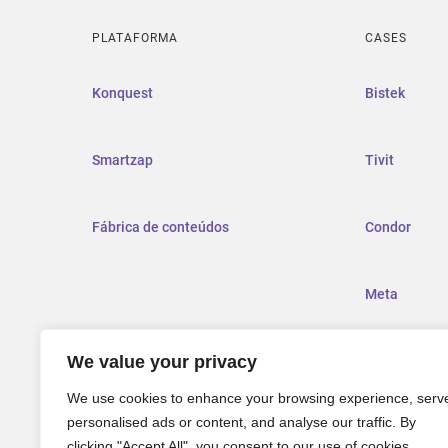
PLATAFORMA
CASES
Konquest
Bistek
Smartzap
Tivit
Fábrica de conteúdos
Condor
Meta
We value your privacy
Grupo Rendi
We use cookies to enhance your browsing experience, serv
personalised ads or content, and analyse our traffic. By
clicking "Accept All", you consent to our use of cookies.