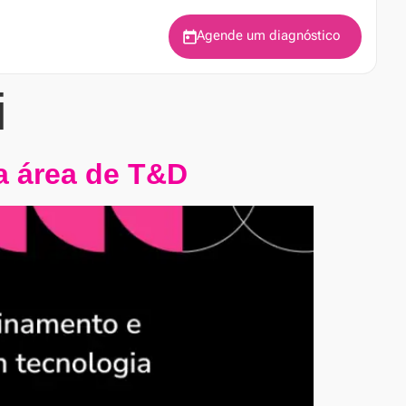
Agende um diagnóstico
i
a área de T&D