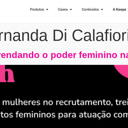
Produtos
Cases
Conteúdos
A Keeps
rnanda Di Calafior
endando o poder feminino n