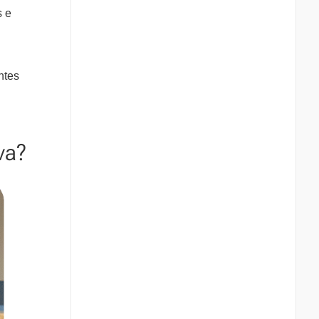
s e
ntes
va?