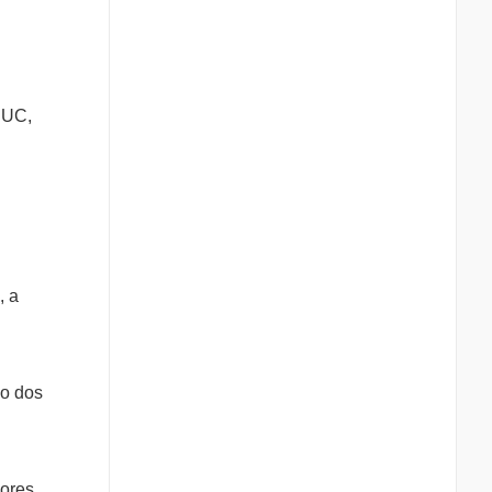
a UC,
, a
ão dos
dores