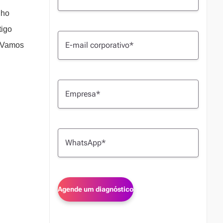
lho
tigo
. Vamos