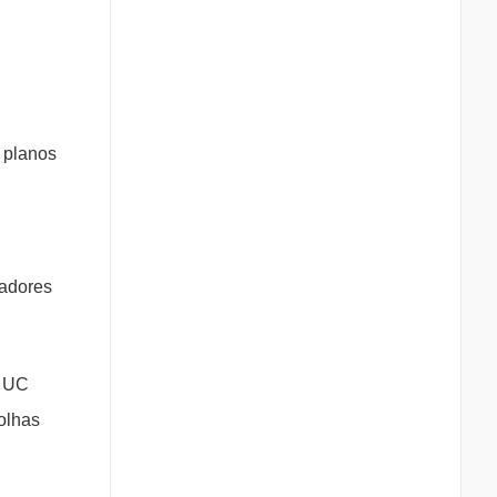
 planos
radores
a UC
olhas