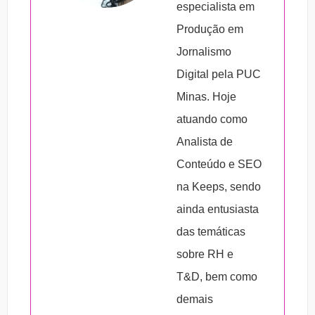
– causa emoção;
especialista em
– consegue persuadir o público para o qual
Produção em
a mensagem é direcionada.
Jornalismo
Digital pela PUC
Minas. Hoje
atuando como
Analista de
Conteúdo e SEO
na Keeps, sendo
ainda entusiasta
das temáticas
sobre RH e
T&D, bem como
demais