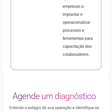
7. Defina um feedback consistente aos
empresas a
seus colaboradores
.
implantar e
8. Aproveite os tantos canais métodos e
operacionalizar
canais para aplicar os treinamentos
.
processos e
ferramentas para
capacitação dos
colaboradores.
Agende um diagnóstico
Entenda o estágio da sua operação e identifique os