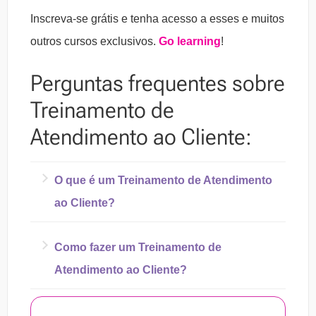
Inscreva-se grátis e tenha acesso a esses e muitos
outros cursos exclusivos.
Go learning
!
Perguntas frequentes sobre
Treinamento de
Atendimento ao Cliente:
O que é um Treinamento de Atendimento
ao Cliente?
O Treinamento de Atendimento ao Cliente é
Como fazer um Treinamento de
aquele realizado pelas empresas para
Atendimento ao Cliente?
capacitar os colaboradores da área para que
Para montar um Treinamentos de
consigam lidar com o cliente de modo