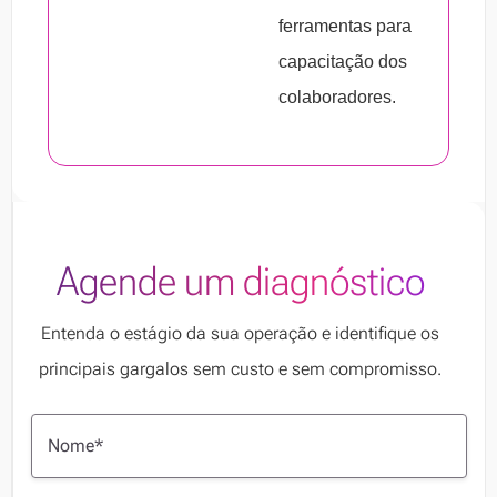
4. Templates de admissão: personalização
ferramentas para
do processo para que qualquer documento
capacitação dos
que necessite de assinaturas seja facilmente
colaboradores.
selecionado na plataforma e, então,
encaminhado à empresa.
5. Carta proposta com assinatura digital: a
assinatura digital garante a validade jurídica
Agende um diagnóstico
dessa documentação, inclusive das cartas
de propostas de emprego.
Entenda o estágio da sua operação e identifique os
principais gargalos sem custo e sem compromisso.