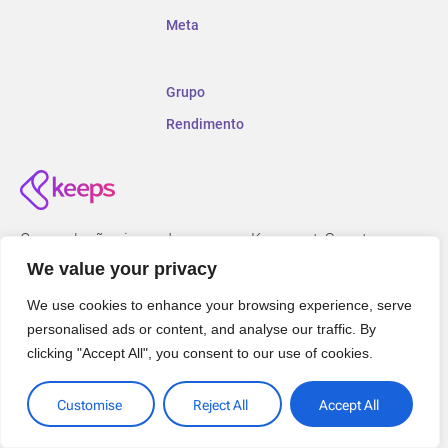
Meta
Grupo
Rendimento
Com soluções inovadoras como Konquest, Smartzap e
Analytics, estamos comprometidos em transformar a
We value your privacy
forma como as empresas experimentam a educação
corporativa. Junte-se a nós na jornada de desenvolver e
We use cookies to enhance your browsing experience, serve
impulsionar conhecimento.
personalised ads or content, and analyse our traffic. By
clicking "Accept All", you consent to our use of cookies.
Trabalhe conosco
Customise
Reject All
Accept All