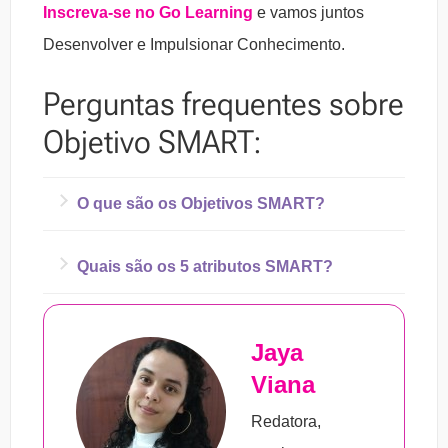
Inscreva-se no Go Learning
e vamos juntos
Desenvolver e Impulsionar Conhecimento.
Perguntas frequentes sobre
Objetivo SMART:
O que são os Objetivos SMART?
Os Objetivos SMART são definições criadas
Quais são os 5 atributos SMART?
especificamente para estabelecer para onde
1. S – específico:
os objetivos devem ser
uma empresa, um colaborador ou projeto
Jaya
bem definidos, com metas compreensíveis e
pretende evoluir. Esses objetivos têm como
Viana
transparentes.
alicerce a metodologia SMART,
2. M – mensuráveis:
precisam ser passíveis
desenvolvida no ano de 1981, com intenção
Redatora,
de medição como método de análise dos