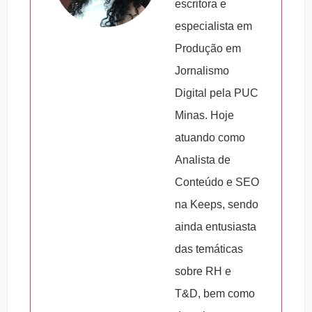
de ajudar os gestores das organizações a
escritora e
progressos.
identificarem e atingissem suas metas.
especialista em
3. A – alcançáveis:
os objetivos devem ser
Produção em
possíveis, reais e concretos.
Jornalismo
4. R – relevantes:
devem entregar algo que
Digital pela PUC
seja passível de ser somado às metas
Minas. Hoje
organizacionais.
atuando como
5. T – temporais:
precisam ser cumpridos
Analista de
dentro de um período de tempo determinado.
Conteúdo e SEO
na Keeps, sendo
ainda entusiasta
das temáticas
sobre RH e
T&D, bem como