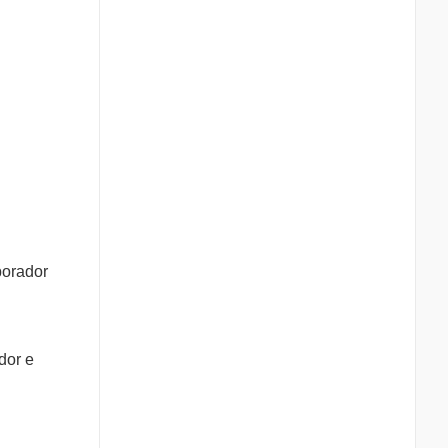
borador
dor e