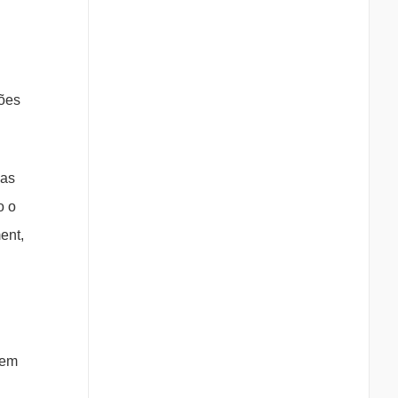
dões
nas
o o
ent,
uem