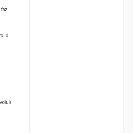
 faz
o, o
voluir