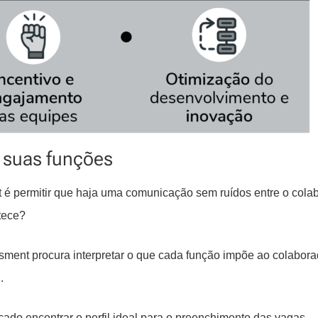
e suas funções
 é permitir que haja uma comunicação sem ruídos entre o cola
tece?
sment procura interpretar o que cada função impõe ao colabora
.
do encontrar o perfil ideal para o preenchimento das vagas