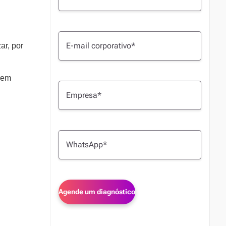
ar, por
rem