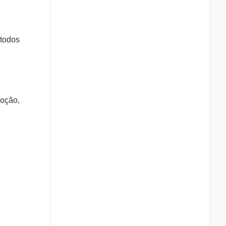
 todos
moção,