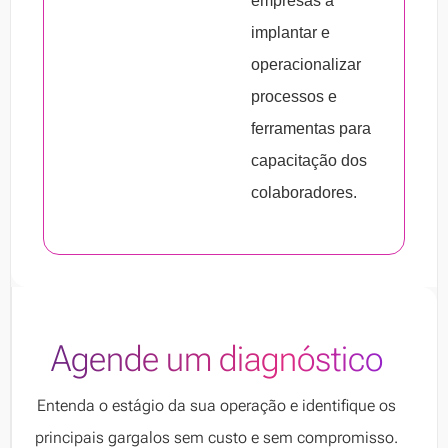
empresas a
sentidos.
implantar e
4.
Desempenho do palestrante
: precisa
operacionalizar
haver uma fala clara e objetiva para aplicar o
processos e
treinamento com primazia.
ferramentas para
5.
Sugestões e críticas
: dê a oportunidade
capacitação dos
para os colaboradores fornecerem seus
colaboradores.
feedbacks, críticas e sugestões ao término
de cada capacitação.
Agende um diagnóstico
Entenda o estágio da sua operação e identifique os
principais gargalos sem custo e sem compromisso.