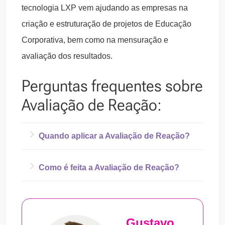
tecnologia LXP vem ajudando as empresas na
criação e estruturação de projetos de Educação
Corporativa, bem como na mensuração e
avaliação dos resultados.
Perguntas frequentes sobre
Avaliação de Reação:
Quando aplicar a Avaliação de Reação?
A Avaliação de Reação é aplicada após a
Como é feita a Avaliação de Reação?
realização de um
programa de treinamento
Alguns pontos não podem faltar durante a
e desenvolvimento
, passando a existir
realização da Avaliação de Reação:
como um
feedback
através do qual se
Gustavo