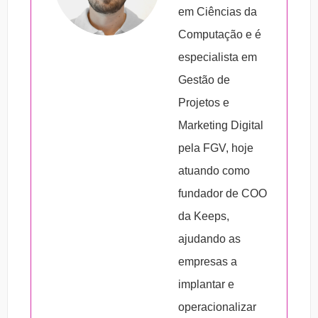
compreensão dos problemas e o
podem facilitar sua identificação.
em Ciências da
desenvolvimento de soluções, bem como
Computação e é
qual o papel de cada participante. Nesse
especialista em
modelo de Canvas os elementos do
Gestão de
treinamento são apresentados de forma
Projetos e
dinâmica, tornando a avaliação mais
Marketing Digital
interativa e dinâmica em sua abordagem.
pela FGV, hoje
atuando como
fundador de COO
da Keeps,
ajudando as
empresas a
implantar e
operacionalizar