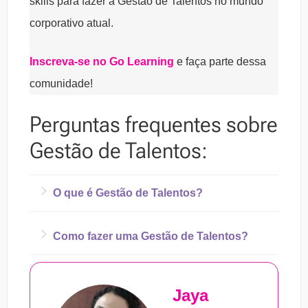
skills para fazer a Gestão de Talentos no mundo
corporativo atual.
Inscreva-se no Go Learning
e faça parte dessa
comunidade!
Perguntas frequentes sobre
Gestão de Talentos:
O que é Gestão de Talentos?
Gestão de Talentos é uma tática utilizada
Como fazer uma Gestão de Talentos?
pela empresa, geralmente pelo setor de RH,
Existem 5 etapas que devem ser seguidas
para gerir, recrutar, evoluir e reter
Jaya
ao implementar uma Gestão de Talentos e
colaboradores. Esse tipo de gestão tem