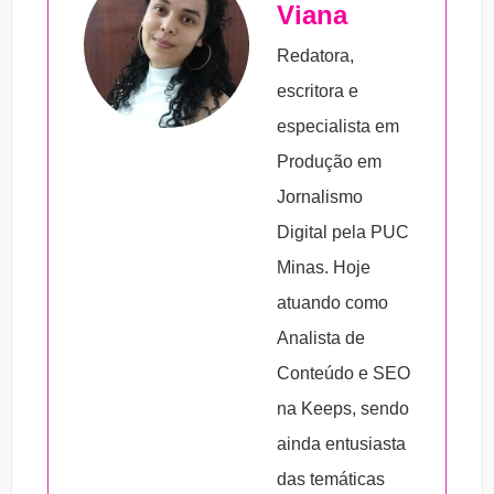
Viana
apresentá-la ao RH:
como base os seguintes princípio
norteadores:
Redatora,
1. Estudar as inovações e tecnologias
escritora e
organizacionais disponíveis no mercado.
– Atração;
especialista em
2. Focar nas competências essenciais.
– Retenção;
Produção em
3. Investir em colaboradores arrojados.
– Aprendizagem;
Jornalismo
4. Enxergar a Gestão de Talentos como
– Desenvolvimento;
Digital pela PUC
motivadora dos processos organizacionais.
– Valores;
Minas. Hoje
5. Abordar as práticas desse tipo de gestão
– Visão organizacional;
atuando como
de forma inovadora.
– Plano de carreira;
Analista de
– Gestão por competência.
Conteúdo e SEO
na Keeps, sendo
ainda entusiasta
das temáticas