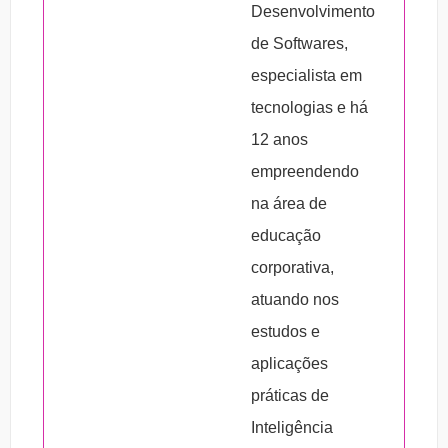
– Treinamentos de segurança no trabalho
– Pílulas do conhecimento:
são materiais
Desenvolvimento
(NRs)
curtos, que apresentam linguagem
de Softwares,
– Desenvolvimento de soft skills
acessível, formatos interativos e de consumo
especialista em
rápido e fácil assimilação.
tecnologias e há
12 anos
empreendendo
na área de
educação
corporativa,
atuando nos
estudos e
aplicações
práticas de
Inteligência