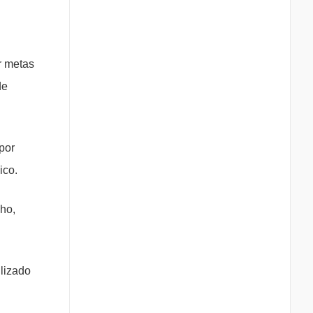
r metas
de
por
ico.
ho,
lizado