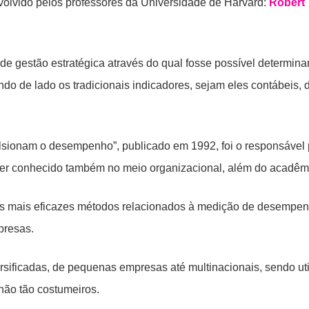
volvido pelos professores da Universidade de Harvard:
Robert
de gestão estratégica através do qual fosse possível determina
o de lado os tradicionais indicadores, sejam eles contábeis, 
lsionam o desempenho”, publicado em 1992, foi o responsável 
 ser conhecido também no meio organizacional, além do acadêm
dos mais eficazes métodos relacionados à medição de desempen
presas.
ificadas, de pequenas empresas até multinacionais, sendo uti
ão tão costumeiros.