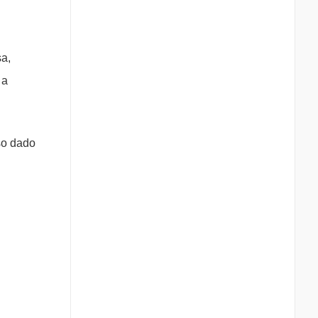
a,
 a
so dado