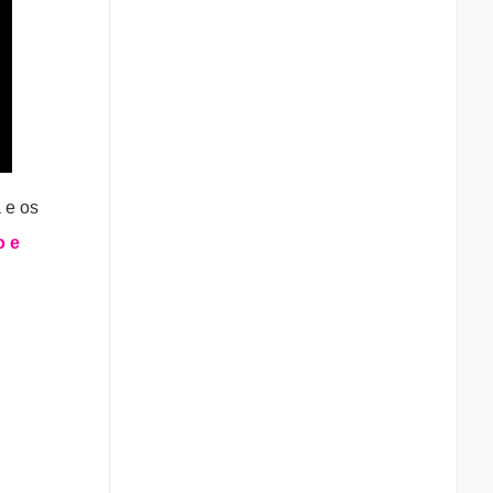
 e os
o e