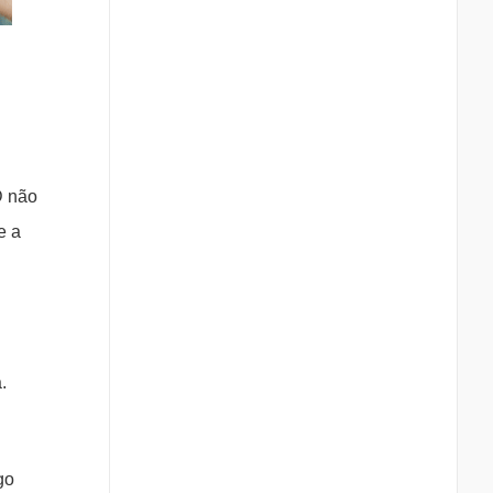
D não
e a
.
go