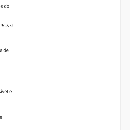
os do
mas, a
s de
ível e
 e