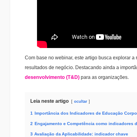
Com base no webinar, este artigo busca explorar a 
resultados de negócio. Destacando ainda a importâ
desenvolvimento (T&D)
para as organizações.
Leia neste artigo
ocultar
1
Importância dos Indicadores de Educação Corpo
2
Engajamento e Competência como indicadores d
3
Avaliação da Aplicabilidade: indicador chave