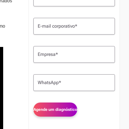
erados
omo