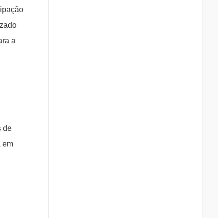
cipação
izado
ara a
s de
a em