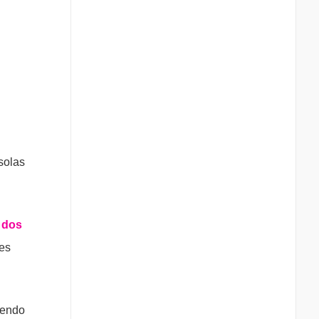
solas
 dos
es
sendo