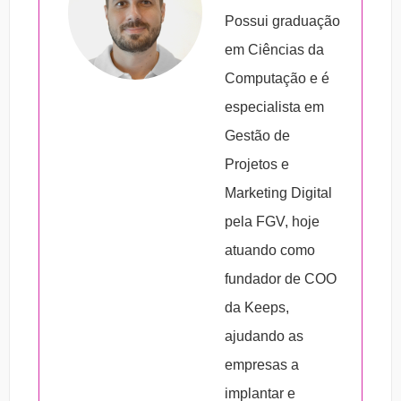
1. Reconheça os problemas e oportunidades
gerenciamento e na produtividade de uma
Possui graduação
de melhoria.
empresa, sempre com o objetivo de
em Ciências da
2. Elabore um plano de ação.
aprimorar os processos e diminuir os
Computação e é
3. Identifique as metas que você deseja
dispêndios existentes na organização
especialista em
alcançar.
através da padronização dos processos
Gestão de
4. Comece a praticar as soluções.
existentes.
Projetos e
5. Acompanhe os resultados.
Marketing Digital
6. Criei um padrão para as soluções.
pela FGV, hoje
atuando como
fundador de COO
da Keeps,
ajudando as
empresas a
implantar e