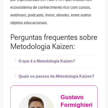
ecossistema de conhecimento rico com cursos,
webinars, podcasts, livros, ebooks, entre outros
objetos educacionais.
Perguntas frequentes sobre
Metodologia Kaizen:
O que é a Metodologia Kaizen?
A Metodologia Kaizen deriva da palavra
Quais os passos da Metodologia Kaizen?
Kaizen, cujo significado, traduzido do
Para aplicar o Kaizen, devem ser seguidas
japonês, significa “melhoria”. Esse método é
Gustavo
as etapas abaixo:
operado através de uma ferramenta cujo
Formighieri
foco é promover alterações no