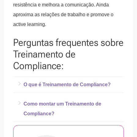
resistência e melhora a comunicação. Ainda
aproxima as relações de trabalho e promove o
active learning.
Perguntas frequentes sobre
Treinamento de
Compliance:
O que é Treinamento de Compliance?
Treinamento de Compliance é um método
Como montar um Treinamento de
através do qual se pretende capacitar os
Compliance?
colaboradores com foco na prevenção e na
Devem ser consideradas 6 etapas:
orientação das atuações almejadas. Com