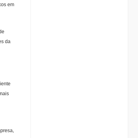
exos em
de
es da
iente
 mais
mpresa,