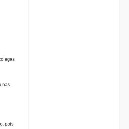
 colegas
o nas
o, pois