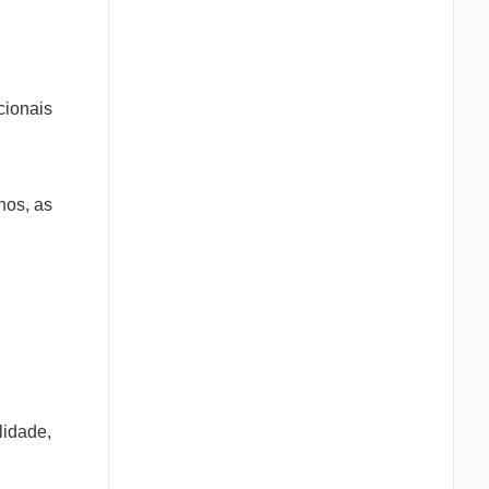
cionais
nos, as
lidade,