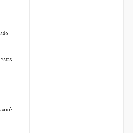
esde
 estas
s você