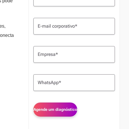
os pode
es,
conecta