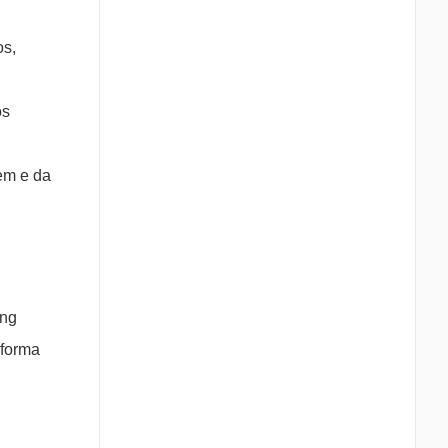
os,
os
em e da
ing
aforma