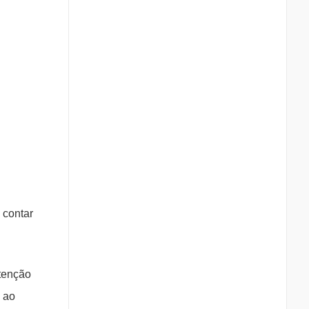
 contar
ntenção
S ao