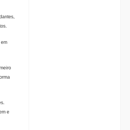
dantes,
tos.
o em
imeiro
forma
s.
gem e