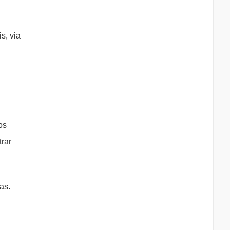
s, via
os
trar
as.