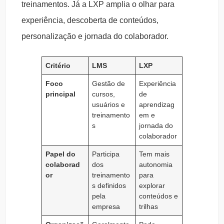
treinamentos. Já a LXP amplia o olhar para
experiência, descoberta de conteúdos,
personalização e jornada do colaborador.
Critério
LMS
LXP
Foco
Gestão de
Experiência
principal
cursos,
de
usuários e
aprendizag
treinamento
em e
s
jornada do
colaborador
Papel do
Participa
Tem mais
colaborad
dos
autonomia
or
treinamento
para
s definidos
explorar
pela
conteúdos e
empresa
trilhas