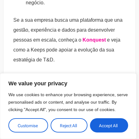
negócio.
Se a sua empresa busca uma plataforma que una
gestão, experiência e dados para desenvolver
pessoas em escala, conheça o
Konquest
e veja
como a Keeps pode apoiar a evolução da sua
estratégia de T&D.
FAQ
We value your privacy
We use cookies to enhance your browsing experience, serve
O que é LXP?
personalised ads or content, and analyse our traffic. By
clicking "Accept All", you consent to our use of cookies.
A LXP é uma plataforma focada 100% em
LXP substitui LMS?
proporcionar a melhor experiência de
Customise
Reject All
Accept All
Não necessariamente. A LXP não precisa
aprendizado para os seus colaboradores.
Uma LXP serve para quais tipos de