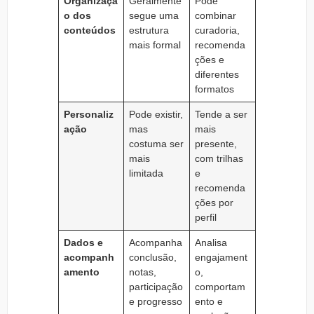
Organizaçã
Geralmente
Pode
o dos
segue uma
combinar
conteúdos
estrutura
curadoria,
mais formal
recomenda
ções e
diferentes
formatos
Personaliz
Pode existir,
Tende a ser
ação
mas
mais
costuma ser
presente,
mais
com trilhas
limitada
e
recomenda
ções por
perfil
Dados e
Acompanha
Analisa
acompanh
conclusão,
engajament
amento
notas,
o,
participação
comportam
e progresso
ento e