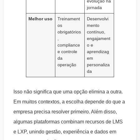
evolução na
jornada
Melhor uso
Treinament
Desenvolvi
os
mento
obrigatórios
contínuo,
,
engajament
compliance
o e
e controle
aprendizag
da
em
operação
personaliza
da
Isso não significa que uma opção elimina a outra.
Em muitos contextos, a escolha depende do que a
empresa precisa resolver primeiro. Além disso,
algumas plataformas combinam recursos de LMS
e LXP, unindo gestão, experiência e dados em