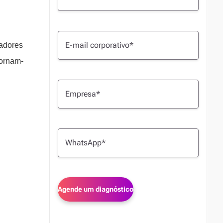
radores
tornam-