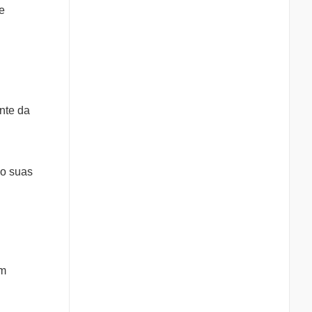
e
nte da
do suas
ém