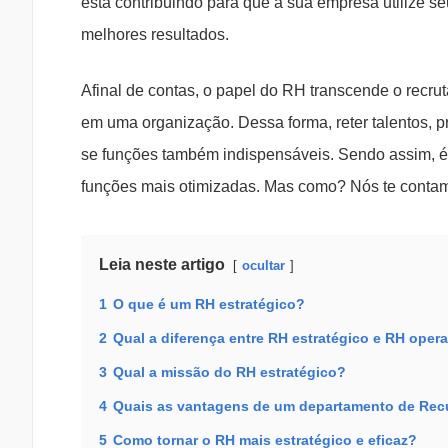
está contribuindo para que a sua empresa utilize s
melhores resultados.
Afinal de contas, o papel do RH transcende o recrut
em uma organização. Dessa forma, reter talentos, p
se funções também indispensáveis. Sendo assim, é
funções mais otimizadas. Mas como? Nós te contam
Leia neste artigo
ocultar
1
O que é um RH estratégico?
2
Qual a diferença entre RH estratégico e RH oper
3
Qual a missão do RH estratégico?
4
Quais as vantagens de um departamento de Rec
5
Como tornar o RH mais estratégico e eficaz?