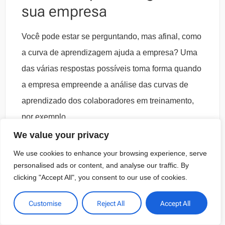
sua empresa
Você pode estar se perguntando, mas afinal, como
a curva de aprendizagem ajuda a empresa? Uma
das várias respostas possíveis toma forma quando
a empresa empreende a análise das curvas de
aprendizado dos colaboradores em treinamento,
por exemplo.
We value your privacy
Ao realizar essa análise, a empresa perceberá
We use cookies to enhance your browsing experience, serve
todo e qualquer problema enfrentado por
personalised ads or content, and analyse our traffic. By
determinado colaborador no seu processo de
clicking "Accept All", you consent to our use of cookies.
aprendizagem. Com isso, você aproveitará melhor
Customise
Reject All
Accept All
o processo de treinamento, seja na questão do