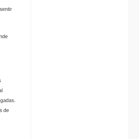
sentir
onde
s
al
egadas.
is de