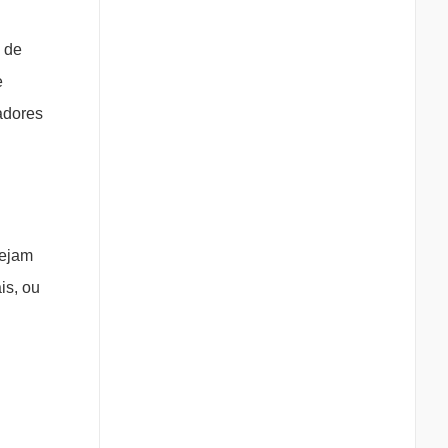
s de
e
adores
sejam
is, ou