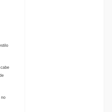
stilo
 cabe
 de
o no