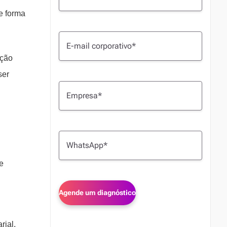
e forma
ação
ser
e
rial,