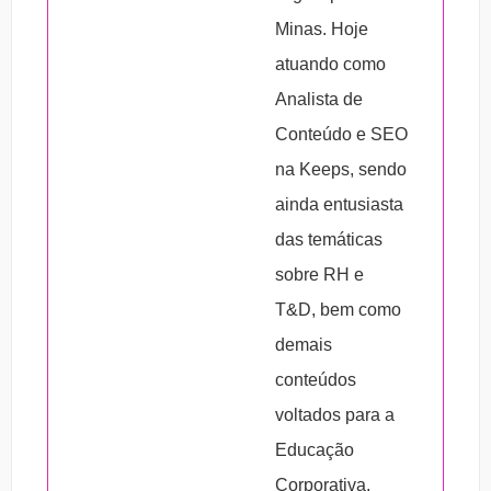
que os clientes percebam a valorização das
Minas. Hoje
suas escolhas.
atuando como
Serviços:
quanto melhores forem os
Analista de
serviços e quanto mais as inovações
Conteúdo e SEO
agregarem de modo positivo, facilitador e
na Keeps, sendo
surpreendente para os clientes, melhor será
ainda entusiasta
para a empresa.
das temáticas
Modelo de negócio:
aprimorar as ofertas de
sobre RH e
produtos/serviços, o atendimento aos
T&D, bem como
consumidores e demais métodos de
demais
comunicação interno e externo é uma
conteúdos
tendências da inovação empresarial.
voltados para a
Educação
Corporativa.