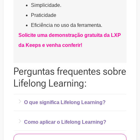
Simplicidade.
Praticidade
Eficiência no uso da ferramenta.
Solicite uma demonstração gratuita da LXP
da Keeps e venha conferir!
Perguntas frequentes sobre
Lifelong Learning:
O que significa Lifelong Learning?
Lifelong Learning, termo em inglês que pode
Como aplicar o Lifelong Learning?
ser traduzido como “aprendizado para a vida
Para conseguir implementar o Lifelong
toda”, é uma metodologia de ensino-