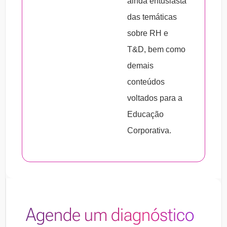
ainda entusiasta
na sua produtividade.
das temáticas
Estabelecimento de melhorias:
é
sobre RH e
necessário estudar as competências
T&D, bem como
individuais de cada colaborador e elaborar
demais
projetos de estruturação e manutenção do
conteúdos
aprendizado.
voltados para a
Educação
Corporativa.
Agende um diagnóstico