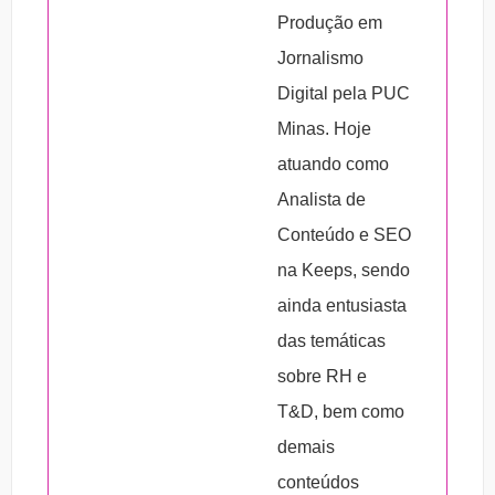
recrutamento que traga bons colaboradores.
Produção em
3. Valorize os feedbacks.
Jornalismo
4. Desenvolva um projeto remunerativo de
Digital pela PUC
destaque.
Minas. Hoje
5. Valorize a comunicabilidade.
atuando como
Analista de
Conteúdo e SEO
na Keeps, sendo
ainda entusiasta
das temáticas
sobre RH e
T&D, bem como
demais
conteúdos